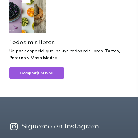
Todos mis libros
Un pack especial que incluye todos mis libros:
Tartas
,
Postres
y
Masa Madre
Comprar
|
USD
$
50
Sígueme en Instagram