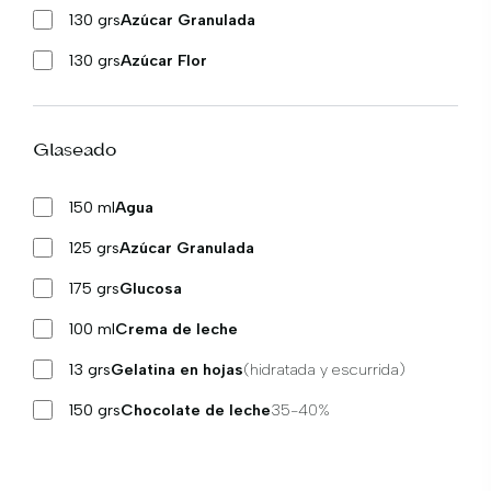
130 grs
Azúcar Granulada
130 grs
Azúcar Flor
Glaseado
150 ml
Agua
125 grs
Azúcar Granulada
175 grs
Glucosa
100 ml
Crema de leche
13 grs
Gelatina en hojas
(hidratada y escurrida)
150 grs
Chocolate de leche
35-40%