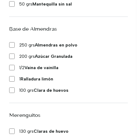
50 grs
Mantequilla sin sal
Base de Almendras
250 grs
Almendras en polvo
200 grs
Azúcar Granulada
1/2
Vaina de vainilla
1
Ralladura limón
100 grs
Clara de huevos
Merenguitos
130 grs
Claras de huevo